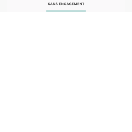
Exclusivité
Nouvel adhérent
En vous inscrivant, vous bénéficierez d'une séance d'essai offerte, vous