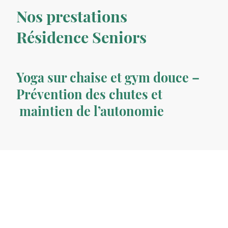
Nos prestations
Résidence Seniors
Yoga sur chaise et gym douce –
Prévention des chutes et
maintien de l’autonomie
Avec
Fit And Yoga Cie
, nous intervenons directement dans votre résidence
pour proposer des activités physiques adaptées aux résidents GIR 4 à 6.
Il n'y a pas d'âge pour bouger, et apprendre ! L'activité physique et cérébrale
contribuent au maintien de la plasticité neuronale.
Nos séances de
yoga sur chaise
et de
gymnastique douce
sont 100 %
personnalisées : mouvements lents, respectueux des articulations, sans
risque de chute, et réalisables entièrement assis (ou avec appui si possible).
Objectifs concrets pour vos résidents :