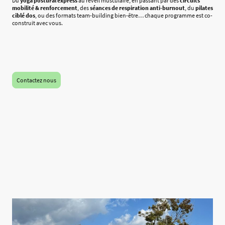
Du
yoga postural express
au réveil musculaire, en passant par des
circuits
mobilité & renforcement
, des
séances de respiration anti-burnout
, du
pilates
ciblé dos
, ou des formats team-building bien-être… chaque programme est co-
construit avec vous.
Contactez nous